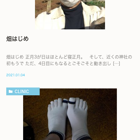
畑はじめ
畑はじめ 正月3が日はほとんど寝正月。 そして、近くの神社の
初もうで ただ、4日目にもなるとごそごそと動き出し […]
2021.01.04
CLINIC